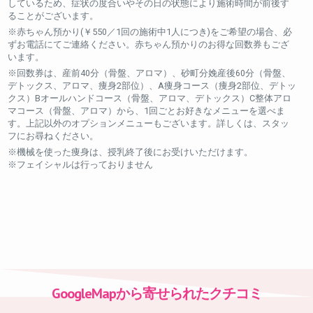
しているため、症状の度合いやその日の状態により施術時間が前後す
ることがございます。
※赤ちゃん預かり(￥550／1回の施術中1人につき)をご希望の場合、必
ずお電話にてご連絡ください。赤ちゃん預かりのお得な回数券もござ
います。
※回数券は、産前40分（骨盤、アロマ）、砂町分娩産後60分（骨盤、
デトックス、アロマ、痩身2部位）、A痩身コース（痩身2部位、デトッ
クス）Bオールハンドコース（骨盤、アロマ、デトックス）C整体アロ
マコース（骨盤、アロマ）から、1回ごとお好きなメニューを選べま
す。上記以外のオプションメニューもございます。詳しくは、スタッ
フにお尋ねください。
※機械を使った痩身は、授乳終了後にお受けいただけます。
※フェイシャルは行っておりません
GoogleMapから寄せられたクチコミ