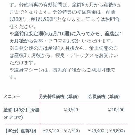
す。分娩特典の有効期間は、産前5ヵ月から産後6ヵ
月までとなります。分娩特典の初回料金は、産前
3,300円、産後3,900円となります。詳しくはお問合
せください。
※
産前は安定期(5カ月/16週)に入ってから、産後は1
ヵ月後から
骨盤・アロマをお受けいただけます。
※自然分娩の方は産後1ヵ月後から、帝王切開の方
は産後3ヵ月後から、痩身・デトックスをお受けい
ただけます。
※痩身マシーンは、授乳終了後からご利用可能で
す。
メニュー
分娩特典価格（単価）
会員価格（単価）
産前【40分】(骨盤
￥8,600
￥10,900
or アロマ)
【40分】産前3回
￥23,100（￥7,700）
￥29,400（￥9,800）