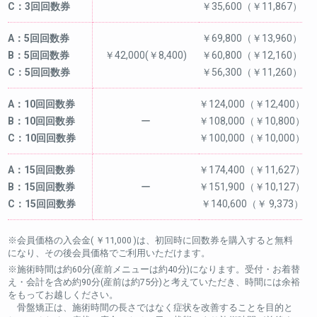
C：3回回数券
￥35,600（￥11,867）
A：5回回数券
￥69,800（￥13,960）
B：5回回数券
￥42,000(￥8,400)
￥60,800（￥12,160）
C：5回回数券
￥56,300（￥11,260）
A：10回回数券
￥124,000（￥12,400）
B：10回回数券
ー
￥108,000（￥10,800）
C：10回回数券
￥100,000（￥10,000）
A：15回回数券
￥174,400（￥11,627）
B：15回回数券
ー
￥151,900（￥10,127）
C：15回回数券
￥140,600（￥ 9,373）
※会員価格の入会金( ￥11,000 )は、初回時に回数券を購入すると無料
になり、その後会員価格でご利用いただけます。
※施術時間は約60分(産前メニューは約40分)になります。受付・お着替
え・会計を含め約90分(産前は約75分)と考えていただき、時間には余裕
をもってお越しください。
骨盤矯正は、施術時間の長さではなく症状を改善することを目的と