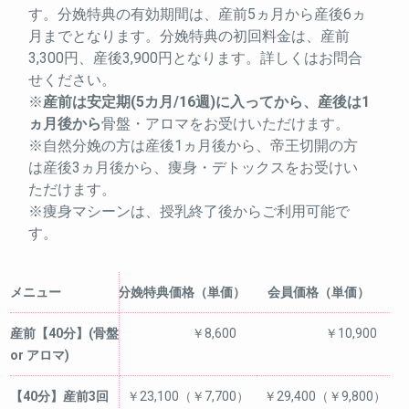
す。分娩特典の有効期間は、産前5ヵ月から産後6ヵ
月までとなります。分娩特典の初回料金は、産前
3,300円、産後3,900円となります。詳しくはお問合
せください。
※
産前は安定期(5カ月/16週)に入ってから、産後は1
ヵ月後から
骨盤・アロマをお受けいただけます。
※自然分娩の方は産後1ヵ月後から、帝王切開の方
は産後3ヵ月後から、痩身・デトックスをお受けい
ただけます。
※痩身マシーンは、授乳終了後からご利用可能で
す。
メニュー
分娩特典価格（単価）
会員価格（単価）
産前【40分】(骨盤
￥8,600
￥10,900
or アロマ)
【40分】産前3回
￥23,100（￥7,700）
￥29,400（￥9,800）