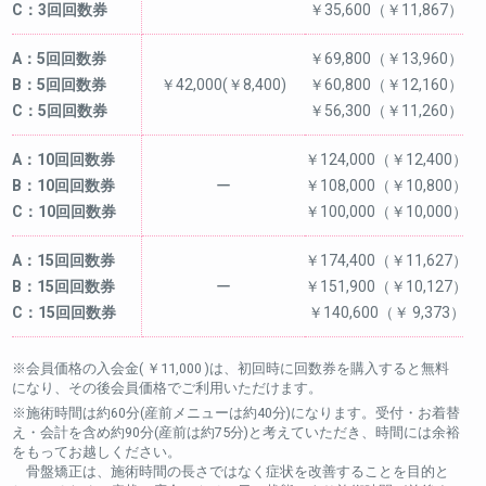
C：3回回数券
￥35,600（￥11,867）
A：5回回数券
￥69,800（￥13,960）
B：5回回数券
￥42,000(￥8,400)
￥60,800（￥12,160）
C：5回回数券
￥56,300（￥11,260）
A：10回回数券
￥124,000（￥12,400）
B：10回回数券
ー
￥108,000（￥10,800）
C：10回回数券
￥100,000（￥10,000）
A：15回回数券
￥174,400（￥11,627）
B：15回回数券
ー
￥151,900（￥10,127）
C：15回回数券
￥140,600（￥ 9,373）
※会員価格の入会金( ￥11,000 )は、初回時に回数券を購入すると無料
になり、その後会員価格でご利用いただけます。
※施術時間は約60分(産前メニューは約40分)になります。受付・お着替
え・会計を含め約90分(産前は約75分)と考えていただき、時間には余裕
をもってお越しください。
骨盤矯正は、施術時間の長さではなく症状を改善することを目的と