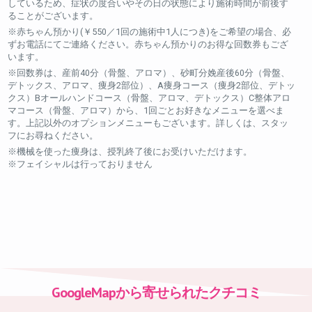
しているため、症状の度合いやその日の状態により施術時間が前後す
ることがございます。
※赤ちゃん預かり(￥550／1回の施術中1人につき)をご希望の場合、必
ずお電話にてご連絡ください。赤ちゃん預かりのお得な回数券もござ
います。
※回数券は、産前40分（骨盤、アロマ）、砂町分娩産後60分（骨盤、
デトックス、アロマ、痩身2部位）、A痩身コース（痩身2部位、デトッ
クス）Bオールハンドコース（骨盤、アロマ、デトックス）C整体アロ
マコース（骨盤、アロマ）から、1回ごとお好きなメニューを選べま
す。上記以外のオプションメニューもございます。詳しくは、スタッ
フにお尋ねください。
※機械を使った痩身は、授乳終了後にお受けいただけます。
※フェイシャルは行っておりません
GoogleMapから寄せられたクチコミ