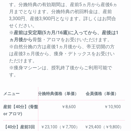
す。分娩特典の有効期間は、産前5ヵ月から産後6ヵ
月までとなります。分娩特典の初回料金は、産前
3,300円、産後3,900円となります。詳しくはお問合
せください。
※
産前は安定期(5カ月/16週)に入ってから、産後は1
ヵ月後から
骨盤・アロマをお受けいただけます。
※自然分娩の方は産後1ヵ月後から、帝王切開の方
は産後3ヵ月後から、痩身・デトックスをお受けい
ただけます。
※痩身マシーンは、授乳終了後からご利用可能で
す。
メニュー
分娩特典価格（単価）
会員価格（単価）
産前【40分】(骨盤
￥8,600
￥10,900
or アロマ)
【40分】産前3回
￥23,100（￥7,700）
￥29,400（￥9,800）