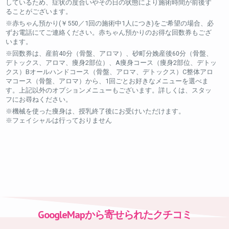
しているため、症状の度合いやその日の状態により施術時間が前後す
ることがございます。
※赤ちゃん預かり(￥550／1回の施術中1人につき)をご希望の場合、必
ずお電話にてご連絡ください。赤ちゃん預かりのお得な回数券もござ
います。
※回数券は、産前40分（骨盤、アロマ）、砂町分娩産後60分（骨盤、
デトックス、アロマ、痩身2部位）、A痩身コース（痩身2部位、デトッ
クス）Bオールハンドコース（骨盤、アロマ、デトックス）C整体アロ
マコース（骨盤、アロマ）から、1回ごとお好きなメニューを選べま
す。上記以外のオプションメニューもございます。詳しくは、スタッ
フにお尋ねください。
※機械を使った痩身は、授乳終了後にお受けいただけます。
※フェイシャルは行っておりません
GoogleMapから寄せられたクチコミ