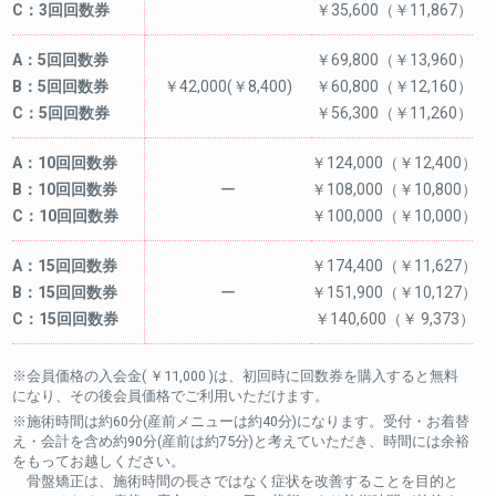
C：3回回数券
￥35,600（￥11,867）
A：5回回数券
￥69,800（￥13,960）
B：5回回数券
￥42,000(￥8,400)
￥60,800（￥12,160）
C：5回回数券
￥56,300（￥11,260）
A：10回回数券
￥124,000（￥12,400）
B：10回回数券
ー
￥108,000（￥10,800）
C：10回回数券
￥100,000（￥10,000）
A：15回回数券
￥174,400（￥11,627）
B：15回回数券
ー
￥151,900（￥10,127）
C：15回回数券
￥140,600（￥ 9,373）
※会員価格の入会金( ￥11,000 )は、初回時に回数券を購入すると無料
になり、その後会員価格でご利用いただけます。
※施術時間は約60分(産前メニューは約40分)になります。受付・お着替
え・会計を含め約90分(産前は約75分)と考えていただき、時間には余裕
をもってお越しください。
骨盤矯正は、施術時間の長さではなく症状を改善することを目的と