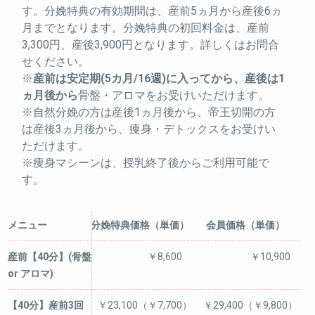
す。分娩特典の有効期間は、産前5ヵ月から産後6ヵ
月までとなります。分娩特典の初回料金は、産前
3,300円、産後3,900円となります。詳しくはお問合
せください。
※
産前は安定期(5カ月/16週)に入ってから、産後は1
ヵ月後から
骨盤・アロマをお受けいただけます。
※自然分娩の方は産後1ヵ月後から、帝王切開の方
は産後3ヵ月後から、痩身・デトックスをお受けい
ただけます。
※痩身マシーンは、授乳終了後からご利用可能で
す。
メニュー
分娩特典価格（単価）
会員価格（単価）
産前【40分】(骨盤
￥8,600
￥10,900
or アロマ)
【40分】産前3回
￥23,100（￥7,700）
￥29,400（￥9,800）