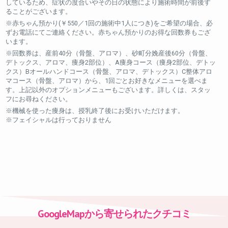
しているため、症状の度合いやその日の状態により施術時間が前後す
ることがございます。
※赤ちゃん預かり(￥550／1回の施術中1人につき)をご希望の場合、必
ずお電話にてご連絡ください。赤ちゃん預かりのお得な回数券もござ
います。
※回数券は、産前40分（骨盤、アロマ）、砂町分娩産後60分（骨盤、
デトックス、アロマ、痩身2部位）、A痩身コース（痩身2部位、デトッ
クス）Bオールハンドコース（骨盤、アロマ、デトックス）C整体アロ
マコース（骨盤、アロマ）から、1回ごとお好きなメニューを選べま
す。上記以外のオプションメニューもございます。詳しくは、スタッ
フにお尋ねください。
※機械を使った痩身は、授乳終了後にお受けいただけます。
※フェイシャルは行っておりません
GoogleMapから寄せられたクチコミ