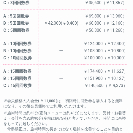
C：3回回数券
￥35,600（￥11,867）
A：5回回数券
￥69,800（￥13,960）
B：5回回数券
￥42,000(￥8,400)
￥60,800（￥12,160）
C：5回回数券
￥56,300（￥11,260）
A：10回回数券
￥124,000（￥12,400）
B：10回回数券
ー
￥108,000（￥10,800）
C：10回回数券
￥100,000（￥10,000）
A：15回回数券
￥174,400（￥11,627）
B：15回回数券
ー
￥151,900（￥10,127）
C：15回回数券
￥140,600（￥ 9,373）
※会員価格の入会金( ￥11,000 )は、初回時に回数券を購入すると無料
になり、その後会員価格でご利用いただけます。
※施術時間は約60分(産前メニューは約40分)になります。受付・お着替
え・会計を含め約90分(産前は約75分)と考えていただき、時間には余裕
をもってお越しください。
骨盤矯正は、施術時間の長さではなく症状を改善することを目的と