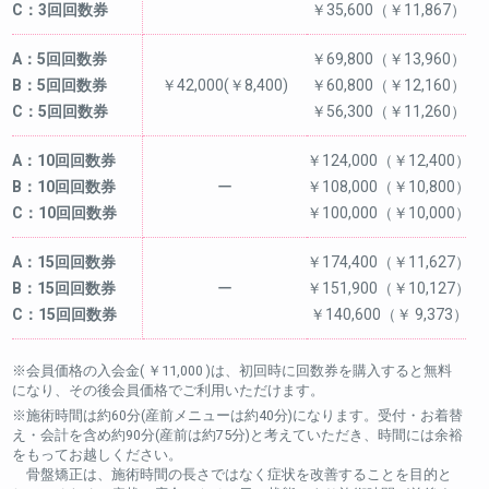
C：3回回数券
￥35,600（￥11,867）
A：5回回数券
￥69,800（￥13,960）
B：5回回数券
￥42,000(￥8,400)
￥60,800（￥12,160）
C：5回回数券
￥56,300（￥11,260）
A：10回回数券
￥124,000（￥12,400）
B：10回回数券
ー
￥108,000（￥10,800）
C：10回回数券
￥100,000（￥10,000）
A：15回回数券
￥174,400（￥11,627）
B：15回回数券
ー
￥151,900（￥10,127）
C：15回回数券
￥140,600（￥ 9,373）
※会員価格の入会金( ￥11,000 )は、初回時に回数券を購入すると無料
になり、その後会員価格でご利用いただけます。
※施術時間は約60分(産前メニューは約40分)になります。受付・お着替
え・会計を含め約90分(産前は約75分)と考えていただき、時間には余裕
をもってお越しください。
骨盤矯正は、施術時間の長さではなく症状を改善することを目的と