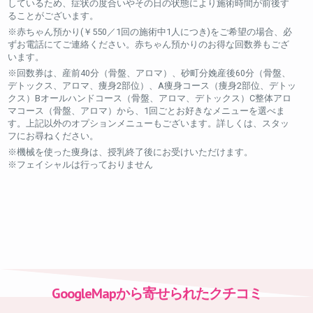
しているため、症状の度合いやその日の状態により施術時間が前後す
ることがございます。
※赤ちゃん預かり(￥550／1回の施術中1人につき)をご希望の場合、必
ずお電話にてご連絡ください。赤ちゃん預かりのお得な回数券もござ
います。
※回数券は、産前40分（骨盤、アロマ）、砂町分娩産後60分（骨盤、
デトックス、アロマ、痩身2部位）、A痩身コース（痩身2部位、デトッ
クス）Bオールハンドコース（骨盤、アロマ、デトックス）C整体アロ
マコース（骨盤、アロマ）から、1回ごとお好きなメニューを選べま
す。上記以外のオプションメニューもございます。詳しくは、スタッ
フにお尋ねください。
※機械を使った痩身は、授乳終了後にお受けいただけます。
※フェイシャルは行っておりません
GoogleMapから寄せられたクチコミ