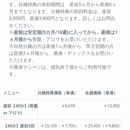
す。分娩特典の有効期間は、産前5ヵ月から産後6ヵ
月までとなります。分娩特典の初回料金は、産前
3,300円、産後3,900円となります。詳しくはお問合
せください。
※
産前は安定期(5カ月/16週)に入ってから、産後は1
ヵ月後から
骨盤・アロマをお受けいただけます。
※自然分娩の方は産後1ヵ月後から、帝王切開の方
は産後3ヵ月後から、痩身・デトックスをお受けい
ただけます。
※痩身マシーンは、授乳終了後からご利用可能で
す。
メニュー
分娩特典価格（単価）
会員価格（単価）
産前【40分】(骨盤
￥8,600
￥10,900
or アロマ)
【40分】産前3回
￥23,100（￥7,700）
￥29,400（￥9,800）